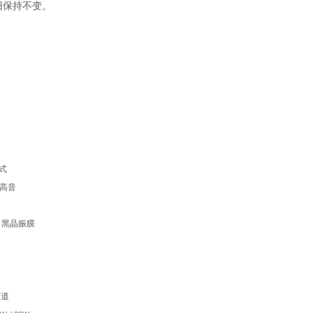
旧保持不变。
射式
射式高音
XR 黑晶振膜
声道