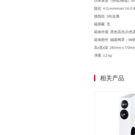
功率承受（持续/峰值）
6
阻抗 4 Ω; minimum 3.6 Ω @
接线柱 5向金属
磁屏蔽 无
箱体外观 黑色高光,白色
箱体附件 磁吸网罩；M8
高x宽x深 285mm x 170mm
净重 5.2 kg
相关产品