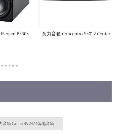
tro S501.2 Center
意力音响 BS312.2
意
箱 Carina BS 247.4落地音箱