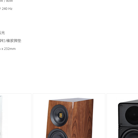
0W / 80W
 240 Hz
高光
脚钉/橡胶脚垫
 x 232mm