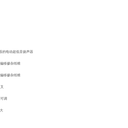
器的电动超低音扬声器
寸高偏移掺杂纸锥
寸高偏移掺杂纸锥
交叉
续可调
最大