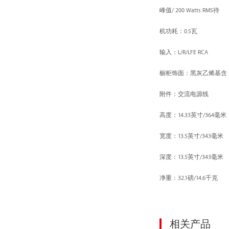
峰值/ 200 Watts RMS待
机功耗：0.5瓦
输入：L/R/LFE RCA
橱柜饰面：黑灰乙烯基含
附件：交流电源线
高度：14.33英寸/364毫米
宽度：13.5英寸/343毫米
深度：13.5英寸/343毫米
净重：32.1磅/14.6千克
相关产品