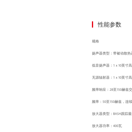
性能参数
规格
扬声器类型：带被动散热
低音扬声器：1 x 10英
无源辐射器：1 x 10英
频率响应：28至150赫兹
频率：50至150赫兹，连
放大器类型：BASH跟踪
放大器功率：400瓦