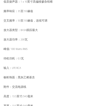
低音扬声器：1 x 10英寸高偏移掺杂纸锥
频率响应：35至150赫兹
交叉频率：50至150赫兹，连续可调
放大器类型：BASH跟踪最大
放大器功率：200瓦
峰值/ 100 Watts RMS
待机功耗：0.5瓦
输入：LFE RCA
橱柜饰面：黑灰乙烯基含
附件：交流电源线
高度：13.5英寸/343毫米
宽度：13.5英寸/343毫米