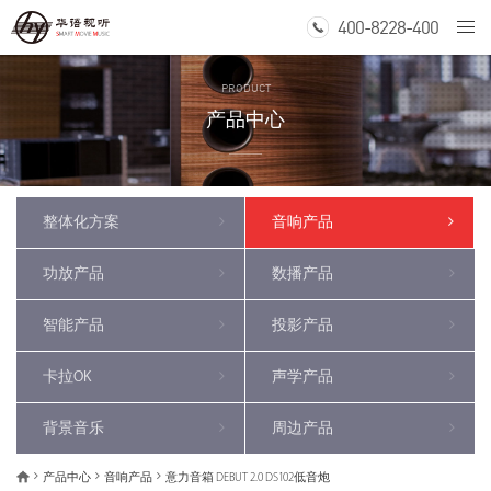
400-8228-400
Togg
navi
PRODUCT
产品中心
整体化方案
音响产品
功放产品
数播产品
智能产品
投影产品
卡拉OK
声学产品
背景音乐
周边产品
产品中心
音响产品
意力音箱 DEBUT 2.0 DS102低音炮