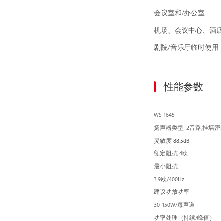
会议室和/办公室
机场、会议中心、酒
剧院/音乐厅临时使用
性能参数
WS 1645
扬声器类型 2音路,挂墙
灵敏度
88.5dB
额定阻抗
4欧
最小阻抗
3.9欧/400Hz
建议功放功率
30-150W/每声道
功率处理（持续/峰值）