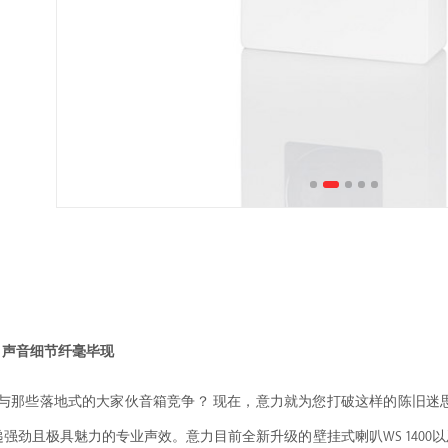
极致·薄 声音细节纤毫毕现
与那些落地式的大家伙音箱竞争？ 现在，意力就为您打破这样的陈旧迷思
强劲且极具魅力的专业声效。意力目前全新升级的壁挂式喇叭WS 1400以及