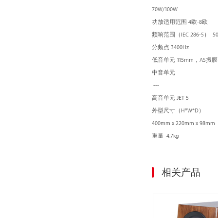
70W/100W
功放适用范围
4欧-8欧
频响范围（IEC 286-5） 50H
分频点
3400Hz
低音单元
115mm，AS振膜
中音单元
---
高音单元
JET 5
外型尺寸（H*W*D）
400mm x 220mm x 98mm
重量 4.7kg
相关产品