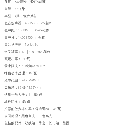
深度：380毫米（带钉/垫圈）
重量：37公斤
类型：4路，低音反射
低音扬声器：4 x 150mm AS锥体
低中距：1 x 180mm AS-XR锥体
高中音：1×50 | 130mm铝锥
高音扬声器：1 x Jet 5c
交叉频率：120 | 400 | 2600赫兹
额定功率：240瓦
最小阻抗：3.0欧姆@ 360 Hz
峰值功率处理：300瓦
频率范围：24 – 50,000 Hz
灵敏度：88 dB / 2.83V / m
适用于放大器：4 – 8欧姆
标称阻抗：4欧姆
推荐的放大器功率：每通道60 – 500瓦
表面处理：黑色高光，白色高光
包括的配件：双线组，手套，长钉组，垫圈