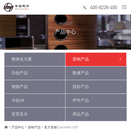
400-8228-400
Togg
navi
PRODUCT
产品中心
整体化方案
音响产品
功放产品
数播产品
智能产品
投影产品
卡拉OK
声学产品
背景音乐
周边产品
产品中心
音响产品
意力音箱 Concentro S 507