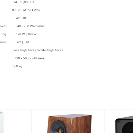
34 - 50,000 Hz
5 dB at 2.83 V/m
rs from 4Ω - 8Ω
 Power 40 - 250 W/channel
andling 120 W | 160 W
edance 4Ω | 3.6Ω
igh Gloss, White High Gloss
pth 190 x 500 x 248 mm
.0 kg