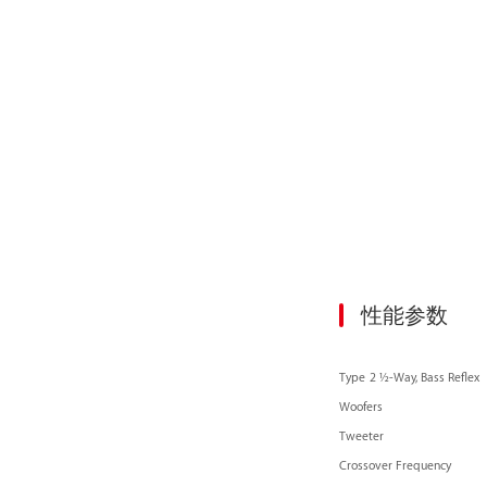
性能参数
Type
2 ½-Way, Bass Reflex
Woofers 2 × 15
Tweeter 
Crossover Frequen