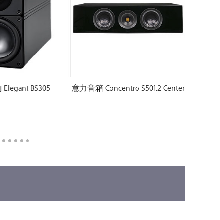
egant BS305
意力音箱 Concentro S501.2 Center