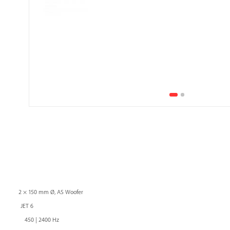
0 mm Ø, AS Woofer
JET 6
cy 450 | 2400 Hz