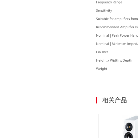
Frequency Range 
Sensitivity 87.
Suitable for amplifie
Recommended Amplifier
Nominal | Peak Power H
Nominal | Minimum Imp
Finishes Black H
Height x Width x De
Weight 12
相关产品