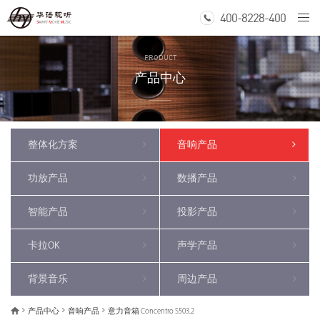
400-8228-400
Togg
navi
PRODUCT
产品中心
整体化方案
音响产品
功放产品
数播产品
智能产品
投影产品
卡拉OK
声学产品
背景音乐
周边产品
产品中心
音响产品
意力音箱 Concentro S503.2