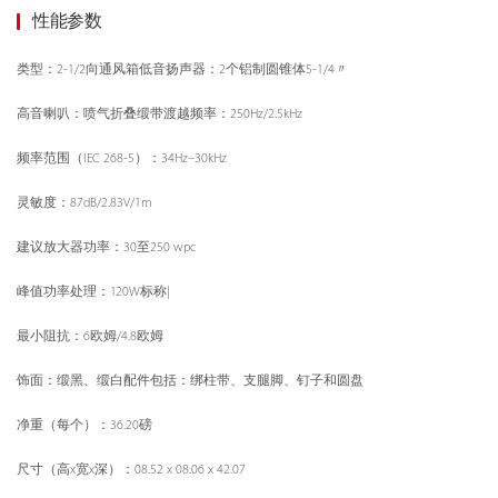
性能参数
类型：2-1/2向通风箱低音扬声器：2个铝制圆锥体5-1/4〃
高音喇叭：喷气折叠缎带渡越频率：250Hz/2.5kHz
频率范围（IEC 268-5）：34Hz–30kHz
灵敏度：87dB/2.83V/1m
建议放大器功率：30至250 wpc
峰值功率处理：120W标称|
最小阻抗：6欧姆/4.8欧姆
饰面：缎黑、缎白配件包括：绑柱带、支腿脚、钉子和圆盘
净重（每个）：36.20磅
尺寸（高x宽x深）：08.52 x 08.06 x 42.07