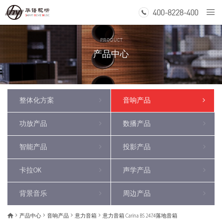
400-8228-400
Togg
navi
PRODUCT
产品中心
整体化方案
音响产品
功放产品
数播产品
智能产品
投影产品
卡拉OK
声学产品
背景音乐
周边产品
产品中心
音响产品
意力音箱
意力音箱 Carina BS 247.4落地音箱