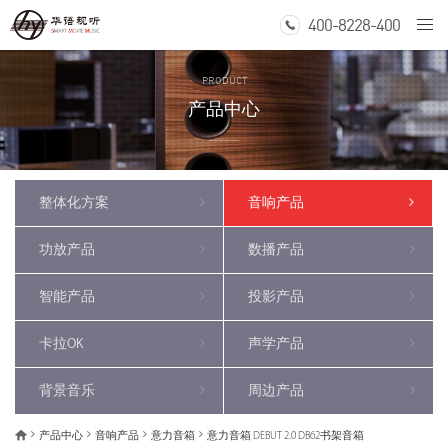
400-8228-400
Togg
navi
PRODUCT
产品中心
整体化方案
音响产品
功放产品
数播产品
智能产品
投影产品
卡拉OK
声学产品
背景音乐
周边产品
产品中心
音响产品
意力音箱
意力音箱 DEBUT 2.0 DB62书架音箱