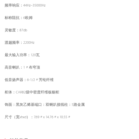
频率响应：44Hz–35000Hz
标称阻抗：6欧姆
灵敏度：
87db
渡越频率：2200Hz
最大输入功率：120瓦
高音喇叭：1〃布穹顶
低音扬声器：6-1/2〃芳纶纤维
柜体：CARB2级中密度纤维板橱柜
饰面：黑灰乙烯基端口：双喇叭接线柱：5路金属
尺寸（宽xhxd）：7.69〃x 14.76〃x 10.55〃