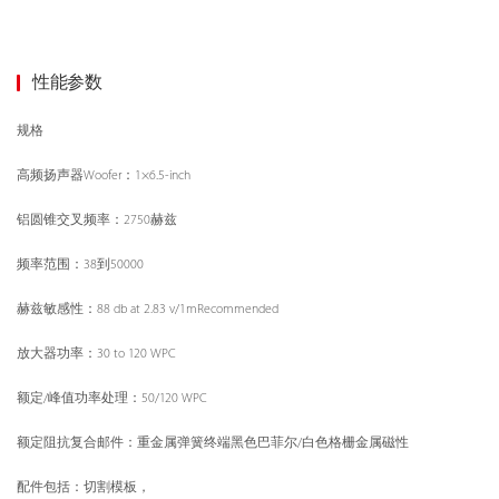
性能参数
规格
高频扬声器Woofer：1×6.5-inch
铝圆锥交叉频率：2750赫兹
频率范围：38到50000
赫兹敏感性：88 db at 2.83 v/1mRecommended
放大器功率：30 to 120 WPC
额定/峰值功率处理：50/120 WPC
额定阻抗复合邮件：重金属弹簧终端黑色巴菲尔/白色格栅金属磁性
配件包括：切割模板，