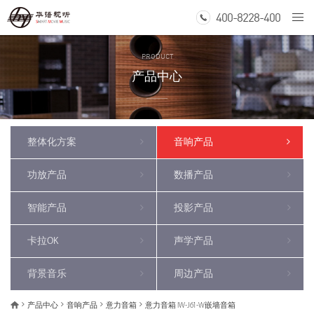
400-8228-400
Togg
navi
PRODUCT
产品中心
整体化方案
音响产品
功放产品
数播产品
智能产品
投影产品
卡拉OK
声学产品
背景音乐
周边产品
产品中心
音响产品
意力音箱
意力音箱 IW-J61-W嵌墙音箱