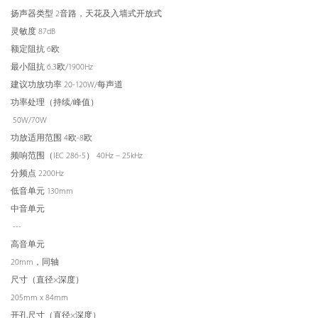
扬声器类型 2音路，天花及入墙式开放式
灵敏度
87dB
额定阻抗
6欧
最小阻抗
6.3欧/1900Hz
建议功放功率
20-120W/每声道
功率处理（持续/峰值）
50W/70W
功放适用范围
4欧-8欧
频响范围（IEC 286-5） 40Hz – 25kHz
分频点
2200Hz
低音单元
130mm
中音单元
---
高音单元
20mm，同轴
尺寸（直径×深度）
205mm x 84mm
开孔尺寸（直径×深度）