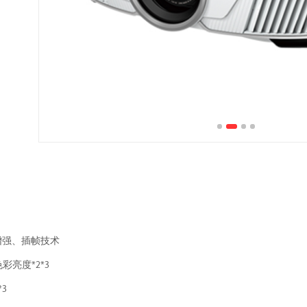
质增强、插帧技术
色彩亮度*2*3
*3