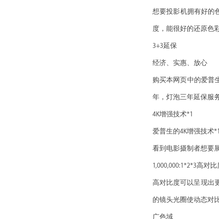
想要投影机拥有好的色彩
度，能很好的还原色
3+3延保
经济、实惠、放心
购买本网页中的爱普生家用
年，灯泡三年延保服务
4K增强技术*1
爱普生的4K增强技术
看到电影摄制者想要
1,000,000:1*2*
高对比度可以呈现出
的镜头光圈使动态对比度高达
广色域