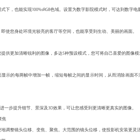
式下，也能实现100%sRGB色域。设置为数字影院模式时，可达到数字电影
度，即使您身处环境光较亮的客厅等空间，也能享受到生动、美丽的画面。
您提供更加清晰锐利的图像，多达5种预设模式，您可将自己喜爱的图像模
面显示的每两帧中增加一帧，缩短每帧之间的显示时间，从而消除画面不
G格式。进一步提升细节、景深及3D效果，可让您感受到更清晰更真实的图像。
聚焦
地调整镜头位移、变焦、聚焦。大范围的镜头位移，使投影机安装更灵活。