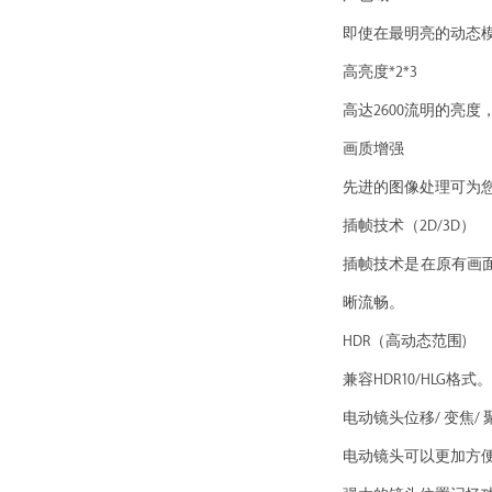
即使在最明亮的动态模
高亮度*2*3
高达2600流明的亮
画质增强
先进的图像处理可为
插帧技术（2D/3D）
插帧技术是在原有画
晰流畅。
HDR（高动态范围)
兼容HDR10/HL
电动镜头位移/ 变焦/ 
电动镜头可以更加方便