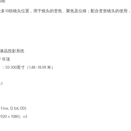
功能
以储存最多10组镜头位置，用于镜头的变焦、聚焦及位移；配合变形镜头的
式液晶投影系统
 吊顶
300英寸（1.48 -18.99 米）
:1
e, 12 bit, OD)
0 × 1080）×3