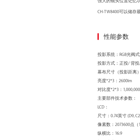
强大的镜头位置记忆
CH-TW8400可
性能参数
投影系统：RGB光阀
投影方式：正投/ 背投/
幕布尺寸（投影距离）：50-
亮度*2*3：2600lm
对比度*2*3：1,000,000
主要部件技术参数：
LCD：
尺寸：0.74英寸 (D9, C2 Fin
像素数：2073600点（192
纵横比：16:9