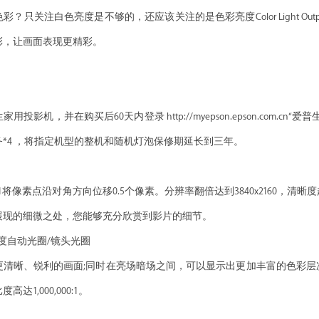
？只关注白色亮度是不够的，还应该关注的是色彩亮度Color Light Ou
彩，让画面表现更精彩。
投影机，并在购买后60天内登录 http://myepson.epson.com
*4 ，将指定机型的整机和随机灯泡保修期延长到三年。
*1将像素点沿对角方向位移0.5个像素。分辨率翻倍达到3840x2160
展现的细微之处，您能够充分欣赏到影片的细节。
3高对比度自动光圈/镜头光圈
更清晰、锐利的画面;同时在亮场暗场之间，可以显示出更加丰富的色彩
1,000,000:1。